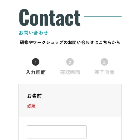
Contact
お問い合わせ
研修やワークショップのお問い合わせはこちらから
1
2
3
現
現
現
入力画面
確認画面
完了画面
在
在
在
表
表
表
示
示
示
お名前
さ
さ
さ
必須
れ
れ
れ
て
て
て
い
い
い
る
る
る
画
画
画