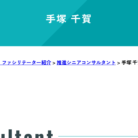
手塚 千賀
・ファシリテーター紹介
>
推進シニアコンサルタント
>
手塚 千
ultant