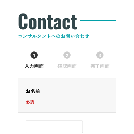
Contact
コンサルタントへのお問い合わせ
1
2
3
現
現
現
入力画面
確認画面
完了画面
在
在
在
表
表
表
お名前
示
示
示
必須
さ
さ
さ
れ
れ
れ
て
て
て
い
い
い