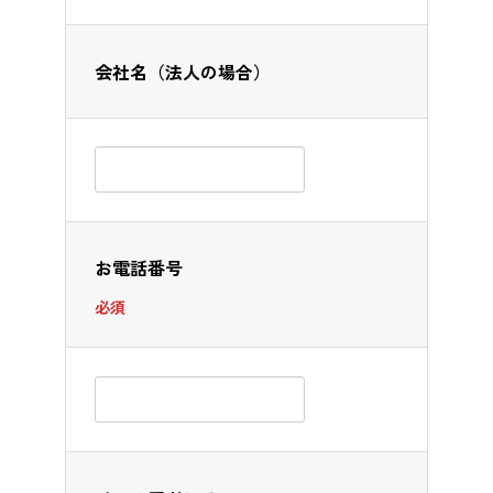
る
る
る
画
画
画
会社名（法人の場合）
面
面
面
で
で
で
す。
す。
す。
お電話番号
必須